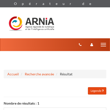
Aller au menu
Aller au contenu
Tog
nav
Accueil
Recherche avancée
Résultat
Légende
Nombre de résultats :
1