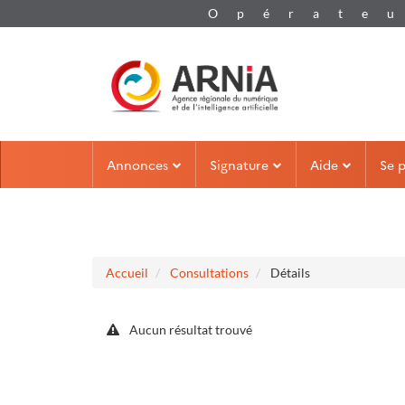
Aller au menu
Aller au contenu
Annonces
Signature
Aide
Se 
Accueil
Consultations
Détails
Aucun résultat trouvé