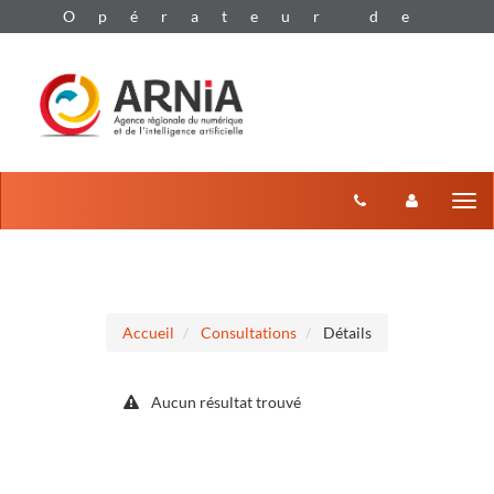
Aller au menu
Aller au contenu
Tog
nav
Accueil
Consultations
Détails
Aucun résultat trouvé