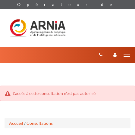
Aller
Aller
Tog
au
au
menu
nav
contenu
L'accès à cette consultation n'est pas autorisé
Accueil
/
Consultations