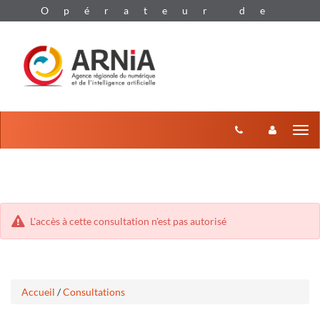
Aller
Aller
Tog
au
au
menu
nav
contenu
L'accès à cette consultation n'est pas autorisé
Accueil
/
Consultations