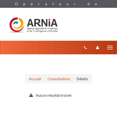
Aller au menu
Aller au contenu
Tog
nav
Accueil
Consultations
Détails
Aucun résultat trouvé