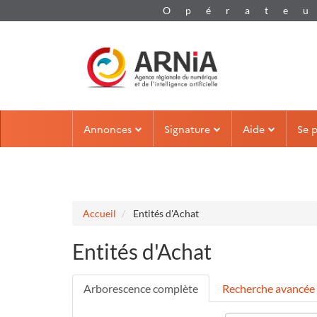
Aller au menu
Aller au contenu
Annonces
Signature
Aide
Se 
Accueil
Entités d'Achat
Entités d'Achat
Arborescence complète
Recherche avancée