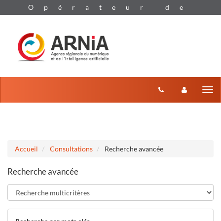
Aller au menu
Aller au contenu
Tog
nav
Accueil
Consultations
Recherche avancée
Recherche avancée