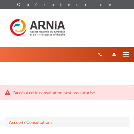
Aller
Aller
Tog
au
au
menu
nav
contenu
L'accès à cette consultation n'est pas autorisé
Accueil
/
Consultations