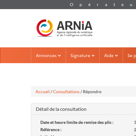
Aller
Aller
Annonces
Signature
Aide
Se 
au
au
menu
contenu
Accueil
/
Consultations
/ Répondre
Détail de la consultation
Date et heure limite de remise des plis :
3
Référence :