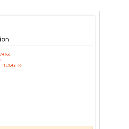
tion
,74 Ko
o
n - 118,42 Ko