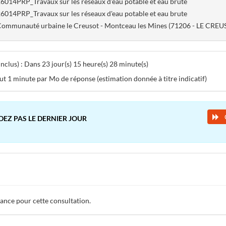
6014PRP_Travaux sur les réseaux d'eau potable et eau brute
6014PRP_Travaux sur les réseaux d'eau potable et eau brute
ommunauté urbaine le Creusot - Montceau les Mines (71206 - LE CREU
clus) : Dans 23 jour(s) 15 heure(s) 28 minute(s)
aut 1 minute par Mo de réponse (estimation donnée à titre indicatif)
DEZ PAS LE DERNIER JOUR
tance pour cette consultation.