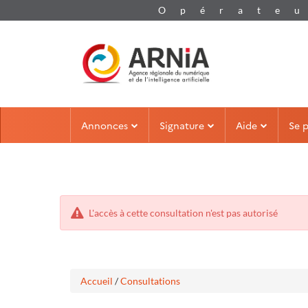
Aller
Aller
Annonces
Signature
Aide
Se 
au
au
menu
contenu
L'accès à cette consultation n'est pas autorisé
Accueil
/
Consultations