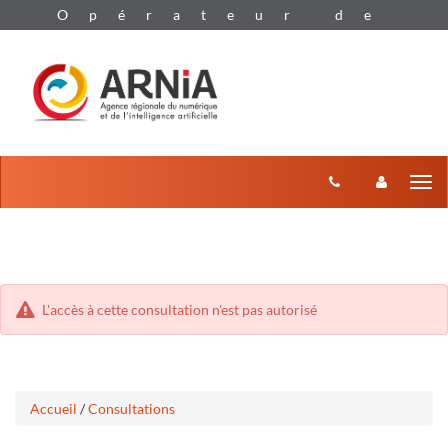
Aller
Aller
Tog
au
au
menu
nav
contenu
L'accès à cette consultation n'est pas autorisé
Accueil
/
Consultations