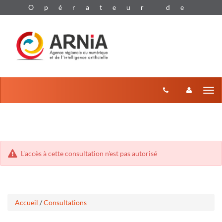
Aller
Aller
Tog
au
au
menu
nav
contenu
L'accès à cette consultation n'est pas autorisé
Accueil
/
Consultations