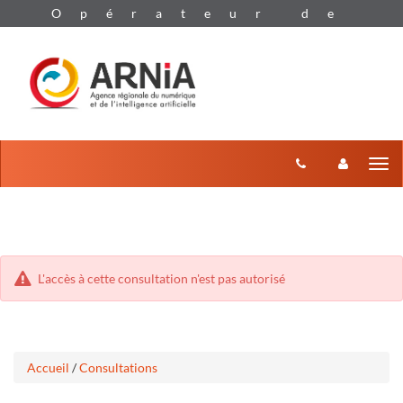
Aller
Aller
Tog
au
au
menu
nav
contenu
L'accès à cette consultation n'est pas autorisé
Accueil
/
Consultations