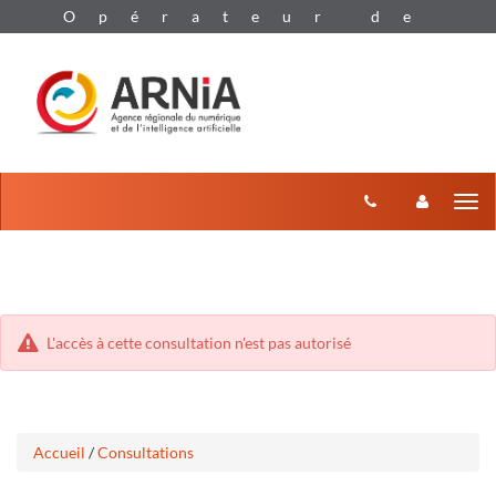
Aller
Aller
Tog
au
au
menu
nav
contenu
L'accès à cette consultation n'est pas autorisé
Accueil
/
Consultations