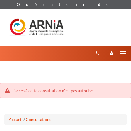
Aller
Aller
Tog
au
au
menu
nav
contenu
L'accès à cette consultation n'est pas autorisé
Accueil
/
Consultations