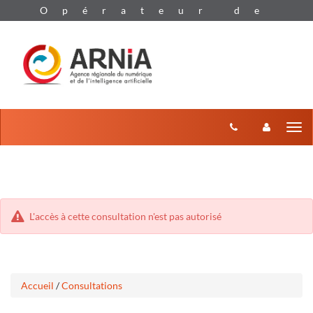
Aller
Aller
Tog
au
au
menu
nav
contenu
L'accès à cette consultation n'est pas autorisé
Accueil
/
Consultations