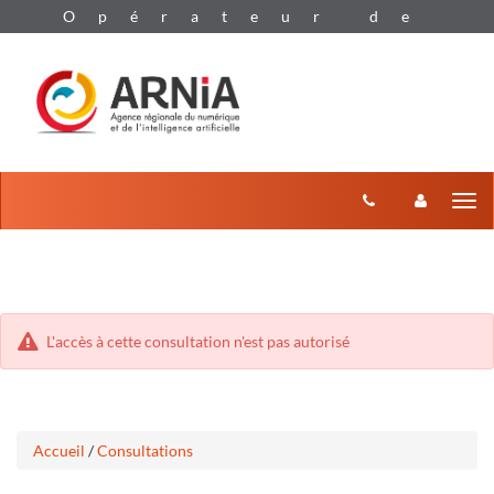
Aller
Aller
Tog
au
au
menu
nav
contenu
L'accès à cette consultation n'est pas autorisé
Accueil
/
Consultations