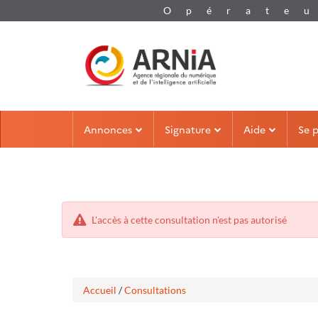
Aller
Aller
Annonces
Signature
Aide
Se 
au
au
menu
contenu
L'accès à cette consultation n'est pas autorisé
Accueil
/
Consultations