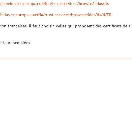
tps://eidas.ec.europa.eu/efda/trust-services/browse/eidas/tls
/eidas.ec.europa.eu/efda/trust-services/browse/eidas/tls/tl/FR
tion françaises. Il faut choisir celles qui proposent des certificats de si
usieurs semaines.