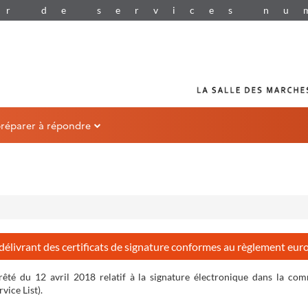
préparer à répondre
 délivrant des certificats de signature conformes au règlement eur
êté du 12 avril 2018 relatif à la signature électronique dans la com
rvice List
).