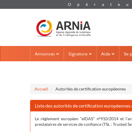
Aller au menu
Aller au contenu
Annonces
Signature
Aide
Se 
Accueil
Autorités de certification européennes
Liste des autorités de certification européennes
Le règlement européen "eIDAS" n°910/2014 et l'arr
prestataires de services de confiance (TSL :
Trusted Se