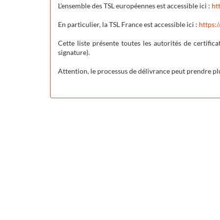
L'ensemble des TSL européennes est accessible ici :
ht
En particulier, la TSL France est accessible ici :
https:/
Cette liste présente toutes les autorités de certifica
signature
).
Attention, le processus de délivrance peut prendre pl